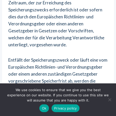
Zeitraum, der zur Erreichung des
Speicherungszwecks erforderlich ist oder sofern
dies durch den Europäischen Richtlinien- und
Verordnungsgeber oder einen anderen
Gesetzgeber in Gesetzen oder Vorschriften,
welchen der für die Verarbeitung Verantwortliche
unterliegt, vorgesehen wurde.
Entfällt der Speicherungszweck oder läuft eine vom
Europäischen Richtlinien- und Verordnungsgeber
oder einem anderen zuständigen Gesetzgeber
vorgeschriebene Speicherfrist ab, werden die
personenbezogenen Daten routinemäßig und
We use cookies to ensure that we give you the best
entsprechend den gesetzlichen Vorschriften
experience on our website. If you continue to use this site we
will assume that you are happy with it.
gesperrt oder gelöscht.
Ok
Privacy policy